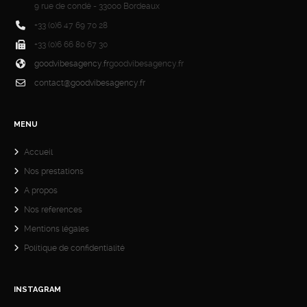
9 rue de condé - 33000 Bordeaux
+33 (0)6 47 69 70 28
+33 (0)6 66 80 67 30
goodvibesagency.fr
goodvibesagency.fr
contact@goodvibesagency.fr
MENU
Accueil
Nos prestations
A propos
Nos references
Mentions légales
Politique de confidentialité
INSTAGRAM