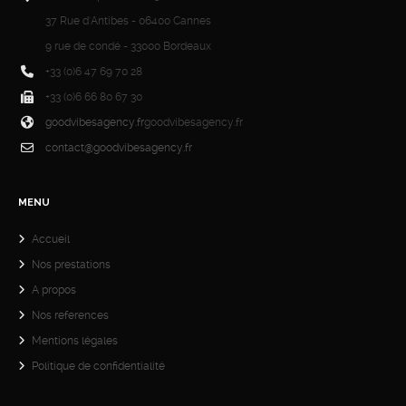
37 Rue d'Antibes - 06400 Cannes
9 rue de condé - 33000 Bordeaux
+33 (0)6 47 69 70 28
+33 (0)6 66 80 67 30
goodvibesagency.fr
goodvibesagency.fr
contact@goodvibesagency.fr
MENU
Accueil
Nos prestations
A propos
Nos references
Mentions légales
Politique de confidentialité