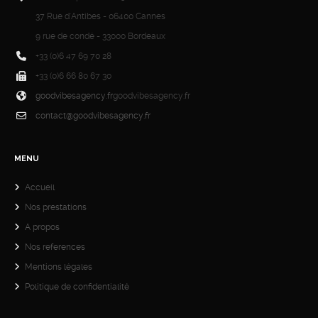
37 Rue d'Antibes - 06400 Cannes
9 rue de condé - 33000 Bordeaux
+33 (0)6 47 69 70 28
+33 (0)6 66 80 67 30
goodvibesagency.fr
goodvibesagency.fr
contact@goodvibesagency.fr
MENU
Accueil
Nos prestations
A propos
Nos references
Mentions légales
Politique de confidentialité